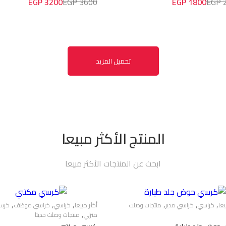
3200 EGP
3600 EGP
1800 EGP
2
أشترك!
من خلال التسجيل، فإنك توافق على تلقي عر
والرسائل التجارية الأخرى. يمكنك إلغاء الاشتر
تحميل المزيد
لا شكراَ
المنتج الأكثر مبيعا
ابحث عن المنتجات الأكثر مبيعا
,
,
,
,
,
,
يعا
كراسي
كراسي مدير
منتجات وصلت
أكثر مبيعا
كراسي
كراسي موظف
كرس
,
منزلي
منتجات وصلت حديثا