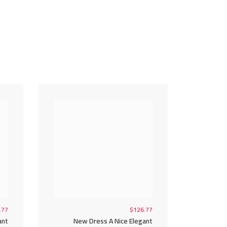
.77
$126.77
ant
New Dress A Nice Elegant