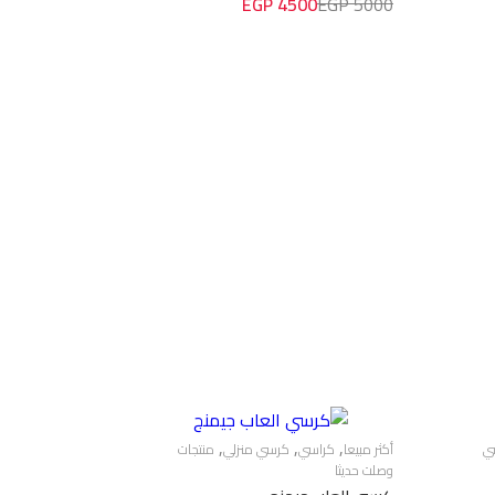
4500 EGP
5000 EGP
وض مول ستايل والعروض الترويجية
اك في أي وقت.
,
,
,
ي
أكثر مبيعا
كراسي
كرسي منزلي
منتجات
وصلت حديثا