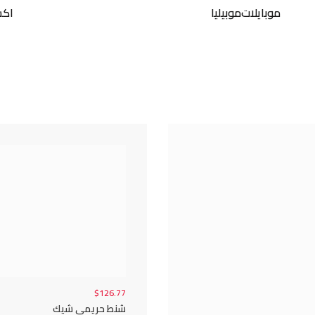
موبايلات
موبيليا
اكس
$126.77
شنط حريمي شيك