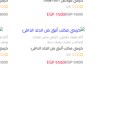
كرسي فوكس code1001
كرسي 
(23)
600 EGP
1500 EGP
1600 EGP
,
,
,
أكثر مبيعا
كراسي
كراسي مدير
منتجات
أكثر مب
,
المكاتب
منتجات وصلت حديثا
وصلت ح
كرسي مكتب أنيق من الجلد الدافئ
كرسي 
(23)
000 EGP
5560 EGP
5900 EGP