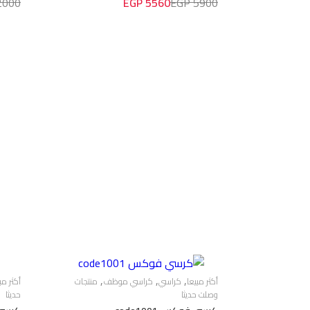
000 EGP
5560 EGP
5900 EGP
,
,
,
أكثر مبيعا
كراسي
كراسي موظف
منتجات
أكثر مب
وصلت حديثا
حديثا