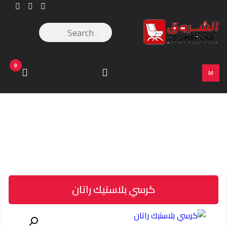
0
M
كرسي بلاستيك راتان