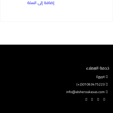
إضافة إلى السلة
1.800,00 EGP.
خدمة العملاء
Egypt
01063475223(2+)
info@alsheroukasas.com